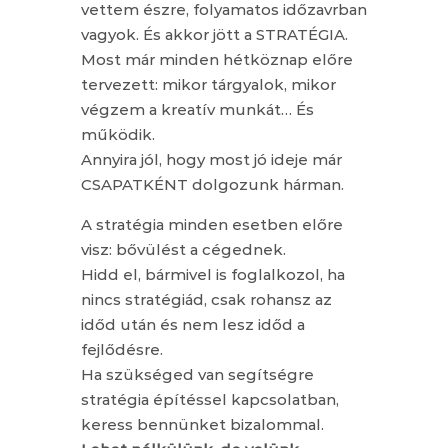
vettem észre, folyamatos időzavrban
vagyok. És akkor jött a STRATÉGIA.
Most már minden hétköznap előre
tervezett: mikor tárgyalok, mikor
végzem a kreatív munkát… És
működik.
Annyira jól, hogy most jó ideje már
CSAPATKÉNT dolgozunk hárman.
A stratégia minden esetben előre
visz: bővülést a cégednek.
Hidd el, bármivel is foglalkozol, ha
nincs stratégiád, csak rohansz az
időd után és nem lesz időd a
fejlődésre.
Ha szükséged van segítségre
stratégia építéssel kapcsolatban,
keress bennünket bizalommal.